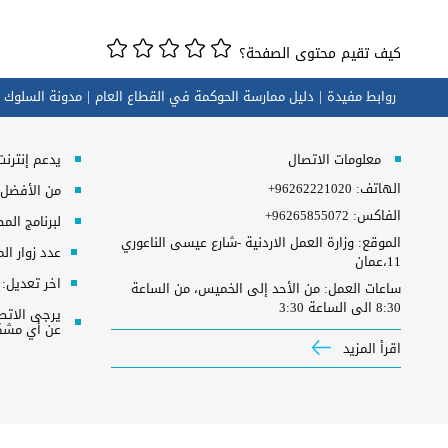
كيف تقيم محتوى الصفحة؟
روابط مفيدة
دليل ممارسة الحوكمة في القطاع العام
مدونة السلوك 
معلومات الاتصال
يدعم إنترنت إكسبلورر 10+, ج
الهاتف:
+96262221020
من الأفضل مش
الفاكس:
+96265855072
لبرنامج المطلوب 
الموقع: وزارة العمل الاردنية -شارع عيسى الناعوري
عدد زوار ال
11،عمان
اخر تعديل:
ساعات العمل: من الأحد إلى الخميس، من الساعة
8:30 الى الساعة 3:30
عن أي مشكل
اقرأ المزيد