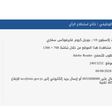
الوظيفي
نتائج استطلاع الرأي
وجل كروم, فايرفوكس, سفاري
اهدة هذا الموقع من خلال شاشة 768 × 1366
للتصفح: Adobe Reader
موقع:
24013252
06/08/2026
يرجى الاتصال على 0655008080 أو إرسال بريد إلكتروني إلى ncc@nitc.gov.jo للإبلاغ
ة تقنية