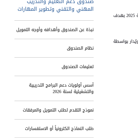
صندوق دعم التعليم والتدريب
المهني والتقني وتطوير المهارات
ذراع تمويلي تحت مظلة وزارة العمل أُنشئ بموجب النظام رقم 67 لسنة 2025 بهدف
نبذة عن الصندوق وأهدافه وأوجه التمويل
له على النظام الصادر بمقتضى المادتين 5 ، 9 من قانون تنمية وتطوير المهارات المهنية والتقنية رقم 9 لسنة 2019، ويُدار بواسطة
نظام الصندوق
تعليمات الصندوق
أسس أولويات دعم البرامج التدريبية
والتشغيلية لسنة 2026
نموذج التقدم لطلب التمويل والمرفقات
طلب النماذج الكترونياً أو الاستفسارات