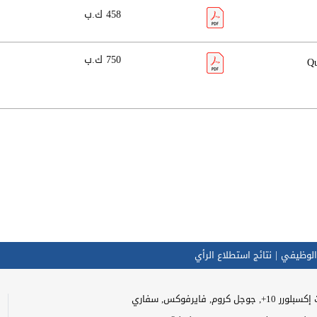
458 ك.ب
750 ك.ب
ل جهاز نظام الدور (Queue
الوظيفي
نتائج استطلاع الرأي
وجل كروم, فايرفوكس, سفاري