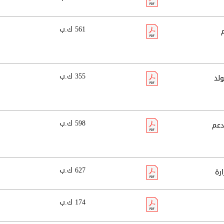
561 ك.ب
ظام
355 ك.ب
صيانة مولد
598 ك.ب
ت صيانة ودعم
627 ك.ب
174 ك.ب