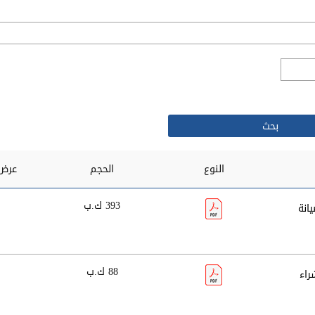
النوع
الحجم
عرض 
393 ك.ب
-2023) خدمات صيانة
88 ك.ب
2023) الخاص بشراء