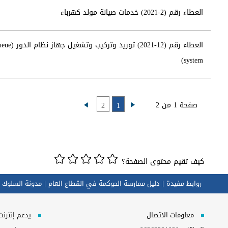
العطاء رقم (2-2021) خدمات صيانة مولد كهرباء
العطاء رقم (12-2021) توريد وتركيب وتشغي
system)
صفحة 1 من 2
2
1
كيف تقيم محتوى الصفحة؟
روابط مفيدة
دليل ممارسة الحوكمة في القطاع العام
مدونة السلوك 
معلومات الاتصال
يدعم إنترنت إكسبلورر 10+, ج