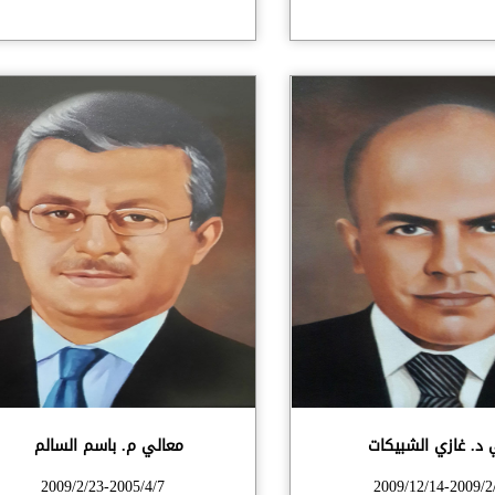
 د. غازي الشبيكات
معالي م. باسم السالم
2009/2/23-2005/4/7
2009/12/14-2009/2