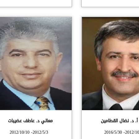
. د. نضال القطامين
معالي د. عاطف عضيبات
2012/5/3- 2012/10/10
2012/10/11- 20