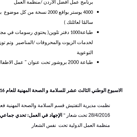
برنامج عمل أفضل الأردن
منظمة العمل
/
بوستر بواقع
نسخة من كل موضوع بالعن
2000
4000
سالمًا لعائلتك
)
طباعة
دفتر تلوين
يحتوي رسومات في مجال 
(
1000
لخدمات الزيوت والمحروقات
المناصير وتم تو
/
التوعوية
طباعة 2000 بروشور تحت عنوان " عمل الاطفال " بالتعاون مع القطاع الخاص
الاسبوع
الوطني
الثالث
عشر
للسلامة
و
الصحة
المهنية
للعام
2016
نظمت مديرية التفتيش قسم السلامة والصحة المهنية فعال
28/4/2016
تحت شعار
الإجهاد في العمل: تحدي جماعي
"
منظمة العمل الدولية تحت نفس الشعار