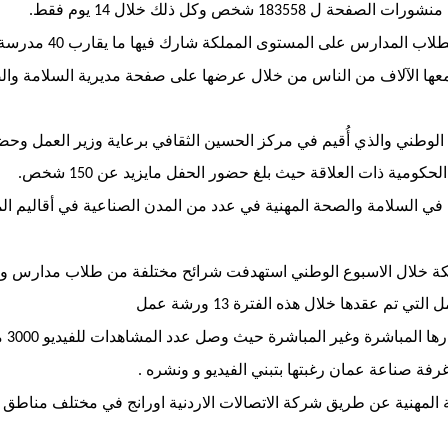
منشورات الصفحة ل
شخص وكل ذلك خلال
يوم فقط
.
14
183558
لاب المدارس على المستوى المملكة شارك فيها ما يقارب
مدرسة 
40
ا الآلاف من الناس من خلال عرضها على صفحة مديرية السلامة والص
 الوطني والذي أُقيم في مركز الحسين الثقافي برعاية وزير العمل وحض
لحكومية ذات العلاقة حيث بلغ حضور الحفل مايزيد عن
شخص
.
150
ي السلامة والصحة المهنية في عدد من المدن الصناعية في أقاليم ال
ة خلال الاسبوع الوطني استهدفت شرائح مختلفة من طلاب مدارس و
لتي تم عقدها خلال هذه الفترة
ورشة عمل
13
رها المباشرة وغير المباشرة حيث وصل عدد المشاهدات للفيديو
م
3000
رفة صناعة عمان رغبتها بتبني الفيديو و ونشره
.
المهنية عن طريق شركة الاتصالات الاردنية اورانج في مختلف مناطق 