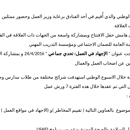
 الوطني والذي أُقيم في أحد الفنادق برعاية وزير العمل وحضور ممثلي
العلاقة
هامش حفل الافتتاح وبمشاركة واسعة من الجهات ذات العلاقة في ال
سسة العامة للضمان الاجتماعي ومؤسسة التدريب المهني
حت عنوان
الإجهاد في العمل: تحدي جماعي
و بمشاركة ا
" 24/4/2016
"
ثلين عن اصحاب العمل والعمال
 خلال الاسبوع الوطني استهدفت شرائح مختلفة من طلاب مدارس و
لتي تم عقدها خلال هذه الفترة
ورش عمل
7
:
ضوع بالعناوين التالية
تقييم المخاطر
و
الاجهاد في مواقع العمل
)
(
)
(
ل السلامة والصحة المهنية
بدعم من برنامج
USAID