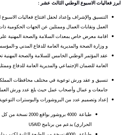
ابرز
فعاليات
الاسبوع
الوطني
الثالث
عشر
:
التنسيق والإشراف وإعداد لحفل افتتاح فعاليات الاسبوع
العمل ونقابات العمال وممثلين عن الجهات الحكومية ذات 
اقامة معرض خاص بمعدات السلامة والصحة المهنية على 
و وزارة الصحة والمديرية العامة للدفاع المدني و-المؤ
عقد المؤتمر الوطني الخامس للسلامة والصحة المهنية ت
العامة للضمان الإجتماعي والمديرية العامة للدفاع ومم
تنسيق و عقد ورش توعوية في مختلف محافظات المملكة
جامعات و عمال وأصحاب عمل حيث بلغ عدد ورش العمل ا
إعداد وتصميم عدد من البروشورات والبوسترات التوعوية
طباعة
بروشور بواقع
نسخة من كل مو
2000
4000
الحراري)
بدعم من برنامج
USAID
طباعة
نسخة من الطبعة الثانية لكتيب دلي
4000