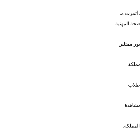
أثمرت ما
حة المهنية
ور ممثلين
مملكة
طلاب
شاهدة
المملكة
.