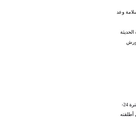
لامة وعد
الحديثة
لورش
 24
-
 أطلقته