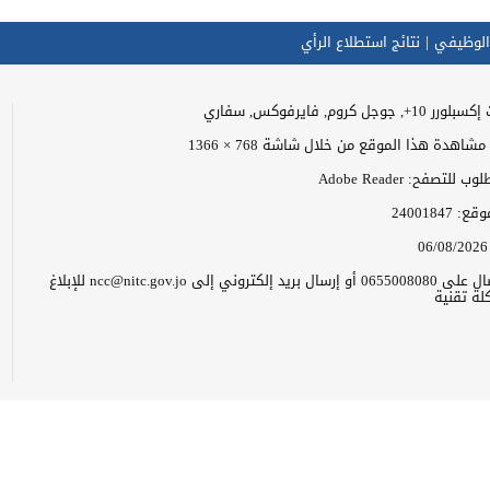
الوظيفي
نتائج استطلاع الرأي
وجل كروم, فايرفوكس, سفاري
اهدة هذا الموقع من خلال شاشة 768 × 1366
للتصفح: Adobe Reader
موقع:
24001847
06/08/2026
يرجى الاتصال على 0655008080 أو إرسال بريد إلكتروني إلى ncc@nitc.gov.jo للإبلاغ
ة تقنية