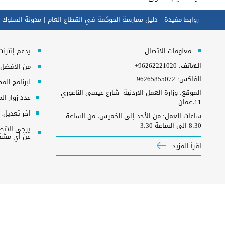
روابط مفيدة
دليل ممارسة الحوكمة في القطاع العام
مدونة السلوك 
معلومات الاتصال
يدعم إنترنت إكسبلورر 10+, ج
الهاتف:
+96262221020
من الأفضل مش
الفاكس:
+96265855072
لبرنامج المطلوب 
الموقع: وزارة العمل الاردنية -شارع عيسى الناعوري
عدد زوار ال
11،عمان
اخر تعديل:
ساعات العمل: من الأحد إلى الخميس، من الساعة
8:30 الى الساعة 3:30
عن أي مشكل
اقرأ المزيد
حقوق النشر
سياسة الخصوصية
شروط الاستخدام
إخلاء المسؤولية
جميع الحقوق محفوظة © 2026 وزارة العمل الاردنية