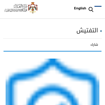
English
التفتيش
شارك