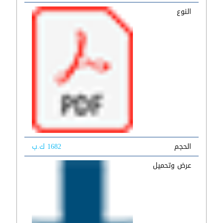
النوع
الحجم
1682 ك.ب
عرض وتحميل