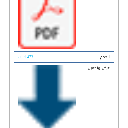
الحجم
473 ك.ب
عرض وتحميل